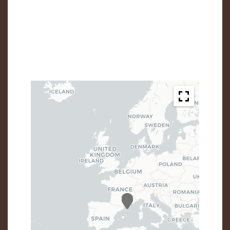
30000 Nîmes
04 66 26 17 07
rolland.picca@sele.fr