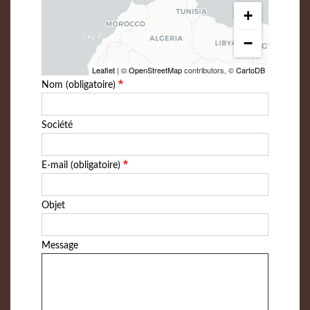
+
−
Leaflet
| ©
OpenStreetMap
contributors, ©
CartoDB
Nom (obligatoire)
Société
E-mail (obligatoire)
Objet
Message