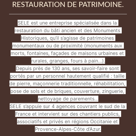
RESTAURATION DE PATRIMOINE.
SELE est une entreprise spécialisée dans la 
restauration du bâti ancien et des Monuments 
Historiques, qu’il s’agisse de patrimoines 
monumentaux ou de proximité (monuments aux 
morts, fontaines, façades de maisons urbaines et 
rurales, granges, fours à pain…).

Depuis près de 130 ans, ses savoir-faire sont 
portés par un personnel hautement qualifié : taille 
de pierre, maçonnerie traditionnelle, réhabilitation, 
pose de sols et de briques, couverture, zinguerie, 
nettoyage de parements…

SELE s’appuie sur 4 agences couvrant le sud de la 
France et intervient sur des chantiers publics, 
associatifs et privés en régions Occitanie et 
Provence-Alpes-Côte d’Azur.
