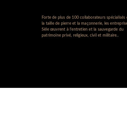
Forte de plus de 100 collaborateurs spécialisés
la taille de pierre et la maçonnerie, les entrepris
Sèle œuvrent à l'entretien et la sauvegarde du
patrimoine privé, religieux, civil et militaire..
Groupe AURIGE
Mentions Légales
Égalité professionn