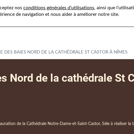
cceptez nos
conditions générales d’utilisations
, ainsi que l’utilis
tion
Savoir-faire
Références
Par régions
Act
érience de navigation et nous aider à améliorer notre site.
LE DES BAIES NORD DE LA CATHÉDRALE ST CASTOR À NÎMES
es Nord de la cathédrale St
auration de la Cathédrale Notre-Dame-et-Saint-Castor, Sèle à réaliser la tai