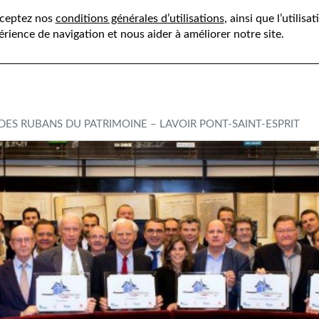
cceptez nos
conditions générales d’utilisations
, ainsi que l’utilis
tion
Savoir-faire
Références
Par régions
Act
érience de navigation et nous aider à améliorer notre site.
DES RUBANS DU PATRIMOINE – LAVOIR PONT-SAINT-ESPRIT